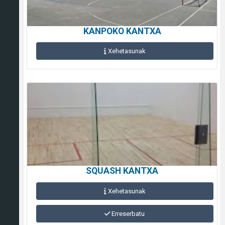
KANPOKO KANTXA
Xehetasunak
SQUASH KANTXA
Xehetasunak
Erreserbatu