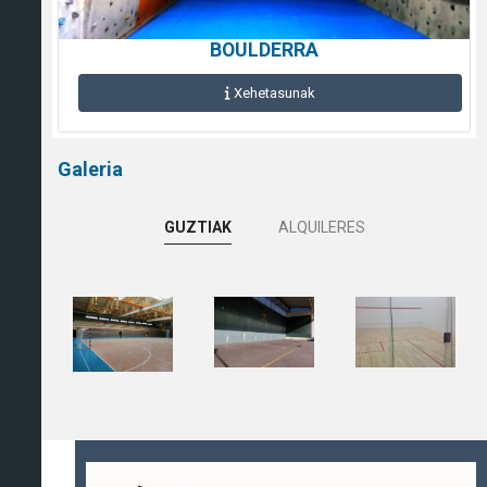
BOULDERRA
Xehetasunak
Galeria
GUZTIAK
ALQUILERES