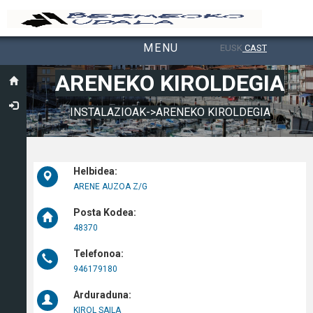
MENU
EUSK
CAST
Toggle navigation
ARENEKO KIROLDEGIA
INSTALAZIOAK->ARENEKO KIROLDEGIA
Helbidea:
ARENE AUZOA Z/G
Posta Kodea:
48370
Telefonoa:
946179180
Arduraduna:
KIROL SAILA