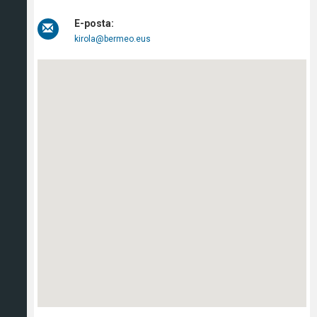
E-posta:
kirola@bermeo.eus