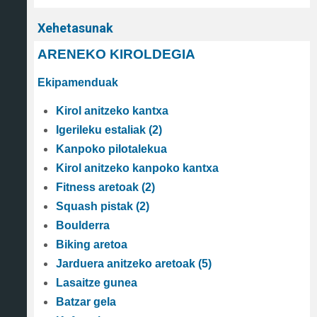
Xehetasunak
ARENEKO KIROLDEGIA
Ekipamenduak
Kirol anitzeko kantxa
Igerileku estaliak (2)
Kanpoko pilotalekua
Kirol anitzeko kanpoko kantxa
Fitness aretoak (2)
Squash pistak (2)
Boulderra
Biking aretoa
Jarduera anitzeko aretoak (5)
Lasaitze gunea
Batzar gela