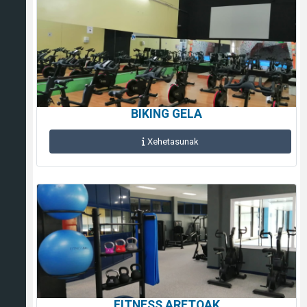
BIKING GELA
Xehetasunak
FITNESS ARETOAK