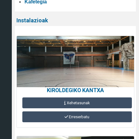
Kafetegia
Instalazioak
KIROLDEGIKO KANTXA
Xehetasunak
Erreserbatu