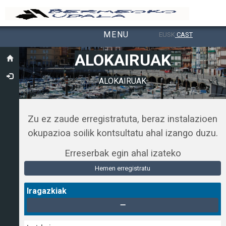
MENU
EUSK
CAST
Toggle navigation
ALOKAIRUAK
ALOKAIRUAK
Zu ez zaude erregistratuta, beraz instalazioen
okupazioa soilik kontsultatu ahal izango duzu.
Erreserbak egin ahal izateko
Hemen erregistratu
Iragazkiak