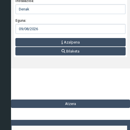
Instalazioa:
Eguna:
Azalpena
Bilaketa
Atzera