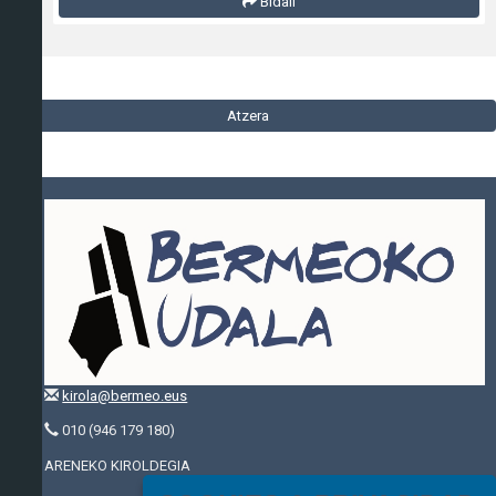
Bidali
Atzera
kirola@bermeo.eus
010 (946 179 180)
ARENEKO KIROLDEGIA