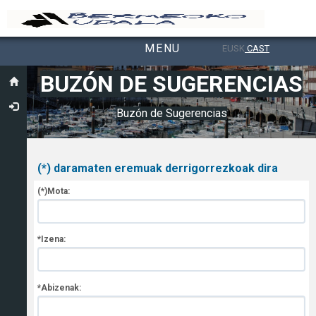
MENU
EUSK
CAST
Toggle navigation
BUZÓN DE SUGERENCIAS
Buzón de Sugerencias
(*) daramaten eremuak derrigorrezkoak dira
(*)Mota:
*Izena:
*Abizenak: