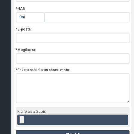
*NAN:
*E-posta:
*Mugikorra:
*Eskatu nahi duzun abonu mota:
Ficheros a Subir: