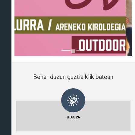
Behar duzun guztia klik batean
UDA 26