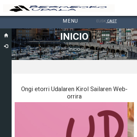
MENU
EUSK
CAST
Toggle navigation
INICIO
Inicio
Ongi etorri Udalaren Kirol Sailaren Web-
orrira