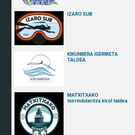
IZARO SUB
KIKUNBERA IGERIKETA
TALDEA
MATXITXAKO
txirrindularitza kirol taldea